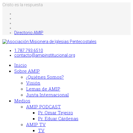
Cristo es la respuesta
Directorio AMIP
1.787.793.6510
contacto@amipinstitucional.org
Inicio
Sobre AMIP
¿Quiénes Somos?
Visión
Lemas de AMIP
Junta Internacional
Medios
AMIP PODCAST
Pr. Omar Tejeiro
Pr. Eduar Cárdenas
AMIP TV
TV