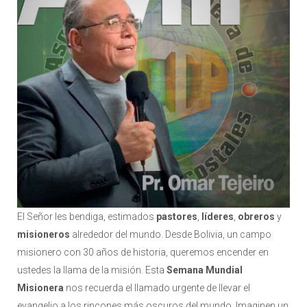
El Señor les bendiga, estimados
pastores
,
líderes
,
obreros
y
misioneros
alrededor del mundo. Desde Bolivia, un campo
misionero con 30 años de historia, queremos encender en
ustedes la llama de la misión. Esta
Semana Mundial
Misionera
nos recuerda el llamado urgente de llevar el
evangelio a los rincones más oscuros del mundo. Imaginen un