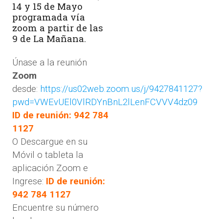
14 y 15 de Mayo
programada vía
zoom a partir de las
9 de La Mañana.
Únase a la reunión
Zoom
desde:
https://us02web.zoom.us/j/9427841127?
pwd=VWEvUEl0VlRDYnBnL2lLenFCVVV4dz09
ID de reunión: 942 784
1127
O Descargue en su
Móvil o tableta la
aplicación Zoom e
Ingrese:
ID de reunión:
942 784 1127
Encuentre su número