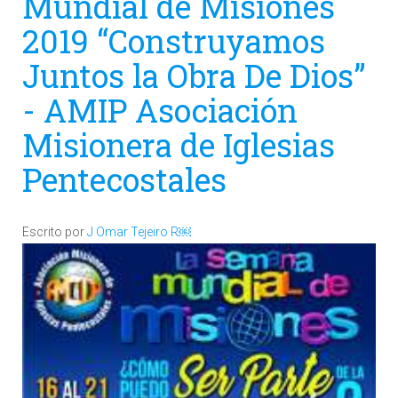
Mundial de Misiones
2019 “Construyamos
Juntos la Obra De Dios”
- AMIP Asociación
Misionera de Iglesias
Pentecostales
Escrito por
J Omar Tejeiro R￼