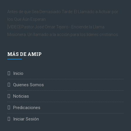
Antes de que Sea Demasiado Tarde: El Llamado a Actuar por
los Que Aún Esperan
[VIDEO] Pastor José Omar Tejeiro - Enciende la Llama
Misionera. Un llamado a la acción para los líderes cristianos
MÁS DE AMIP
Inicio
Quienes Somos
Noticias
Predicaciones
Iniciar Sesión