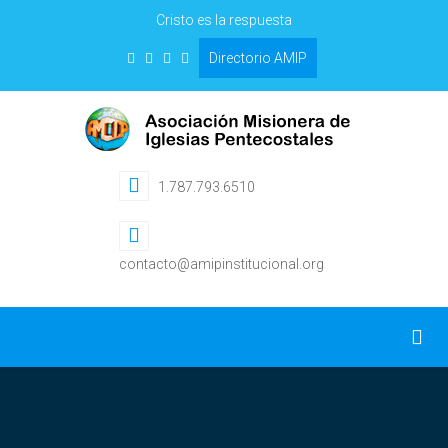
Cristo es la respuesta
Directorio AMIP
1.787.793.6510
contacto@amipinstitucional.org