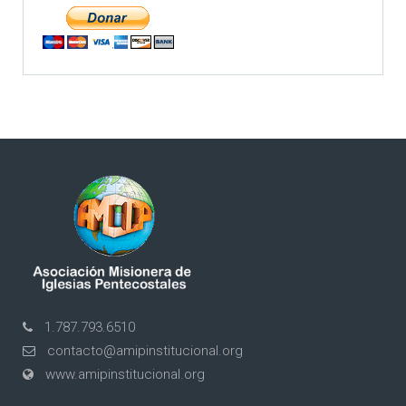
1.787.793.6510
contacto@amipinstitucional.org
www.amipinstitucional.org