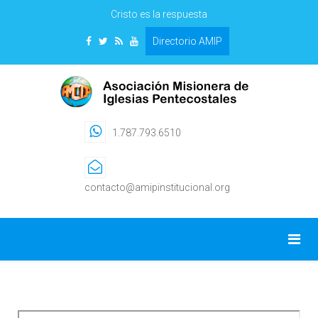
Cristo es la respuesta
Directorio AMIP
1.787.793.6510
contacto@amipinstitucional.org