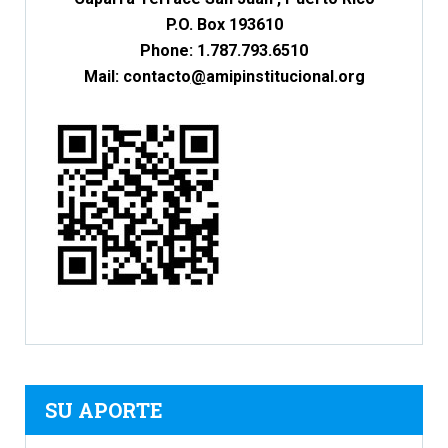
P.O. Box 193610
Phone: 1.787.793.6510
Mail: c
ontacto
@
amipinstitucional.org
SU APORTE