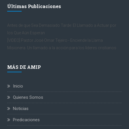
Últimas Publicaciones
Antes de que Sea Demasiado Tarde: El Llamado a Actuar por
los Que Aún Esperan
[VIDEO] Pastor José Omar Tejeiro - Enciende la Llama
Misionera. Un llamado a la acción para los líderes cristianos
MÁS DE AMIP
Inicio
Quienes Somos
Noticias
Predicaciones