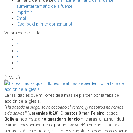
tamaño de la fuente
disminuir el tamaño de la fuente
aumentar tamaño de la fuente
Imprimir
Email
¡Escribe el primer comentario!
Valora este artículo
1
2
3
4
5
(1 Voto)
La realidad es que millones de almas se pierden por la falta de
acción de la iglesia.
"
Ha pasado la siega, se ha acabado el verano, ¡y nosotros no hemos
sido salvos!"
(
Jeremías 8:20
). El
pastor Omar Tejeiro
, desde
Bolivia
, nos insta a
no guardar silencio
mientras la humanidad
clama desesperadamente por una salvación que no llega. Las
almas están en peligro, y el tiempo se agota. No podemos esperar