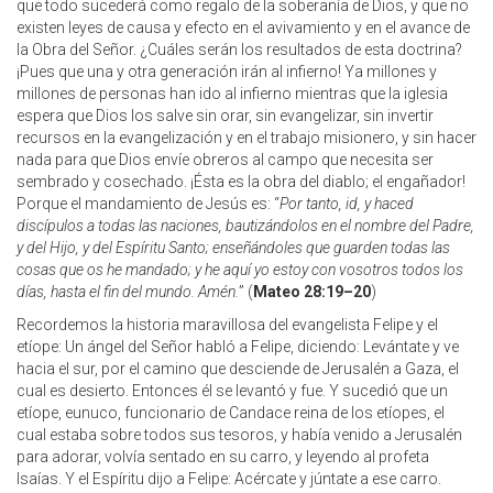
que todo sucederá como regalo de la soberanía de Dios, y que no
existen leyes de causa y efecto en el avivamiento y en el avance de
la Obra del Señor. ¿Cuáles serán los resultados de esta doctrina?
¡Pues que una y otra generación irán al infierno! Ya millones y
millones de personas han ido al infierno mientras que la iglesia
espera que Dios los salve sin orar, sin evangelizar, sin invertir
recursos en la evangelización y en el trabajo misionero, y sin hacer
nada para que Dios envíe obreros al campo que necesita ser
sembrado y cosechado. ¡Ésta es la obra del diablo; el engañador!
Porque el mandamiento de Jesús es: “
Por tanto, id, y haced
discípulos a todas las naciones, bautizándolos en el nombre del Padre,
y del Hijo, y del Espíritu Santo; enseñándoles que guarden todas las
cosas que os he mandado; y he aquí yo estoy con vosotros todos los
días, hasta el fin del mundo. Amén.
” (
Mateo 28:19–20
)
Recordemos la historia maravillosa del evangelista Felipe y el
etíope: Un ángel del Señor habló a Felipe, diciendo: Levántate y ve
hacia el sur, por el camino que desciende de Jerusalén a Gaza, el
cual es desierto. Entonces él se levantó y fue. Y sucedió que un
etíope, eunuco, funcionario de Candace reina de los etíopes, el
cual estaba sobre todos sus tesoros, y había venido a Jerusalén
para adorar, volvía sentado en su carro, y leyendo al profeta
Isaías. Y el Espíritu dijo a Felipe: Acércate y júntate a ese carro.