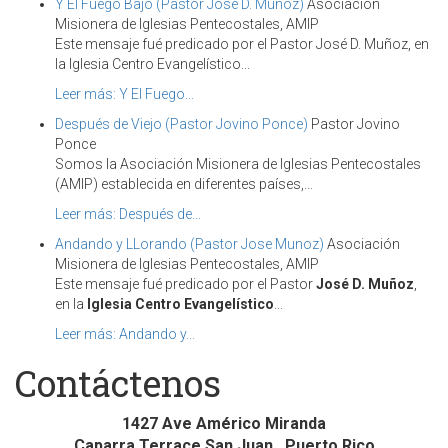
Y El Fuego Bajó (Pastor José D. Muñoz)
Asociación
Misionera de Iglesias Pentecostales, AMIP
Este mensaje fué predicado por el Pastor José D. Muñoz, en
la Iglesia Centro Evangelístico...
Leer más: Y El Fuego...
Después de Viejo (Pastor Jovino Ponce)
Pastor Jovino
Ponce
Somos la Asociación Misionera de Iglesias Pentecostales
(AMIP) establecida en diferentes países,...
Leer más: Después de...
Andando y LLorando (Pastor Jose Munoz)
Asociación
Misionera de Iglesias Pentecostales, AMIP
Este mensaje fué predicado por el Pastor
José D. Muñoz
,
en la
Iglesia Centro Evangelístico
...
Leer más: Andando y...
Contáctenos
1427 Ave Américo Miranda
Caparra Terrace San Juan , Puerto Rico