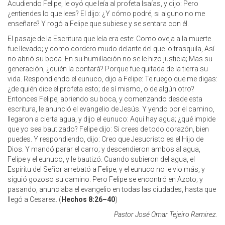
Acudiendo Felipe, le oyó que leía al profeta Isaías, y dijo: Pero
¿entiendes lo que lees? El dijo: ¿Y cómo podré, si alguno no me
enseñare? Y rogó a Felipe que subiese y se sentara con él.
El pasaje de la Escritura que leía era este: Como oveja a la muerte
fue llevado; y como cordero mudo delante del que lo trasquila, Así
no abrió su boca. En su humillación no se le hizo justicia; Mas su
generación, ¿quién la contará? Porque fue quitada de la tierra su
vida. Respondiendo el eunuco, dijo a Felipe: Te ruego que me digas:
¿de quién dice el profeta esto; de sí mismo, o de algún otro?
Entonces Felipe, abriendo su boca, y comenzando desde esta
escritura, le anunció el evangelio de Jesús. Y yendo por el camino,
llegaron a cierta agua, y dijo el eunuco: Aquí hay agua; ¿qué impide
que yo sea bautizado? Felipe dijo: Si crees de todo corazón, bien
puedes. Y respondiendo, dijo: Creo que Jesucristo es el Hijo de
Dios. Y mandó parar el carro; y descendieron ambos al agua,
Felipe y el eunuco, y le bautizó. Cuando subieron del agua, el
Espíritu del Señor arrebató a Felipe; y el eunuco no le vio más, y
siguió gozoso su camino. Pero Felipe se encontró en Azoto; y
pasando, anunciaba el evangelio en todas las ciudades, hasta que
llegó a Cesarea. (
Hechos 8:26–40
)
Pastor José Omar Tejeiro Ramirez.