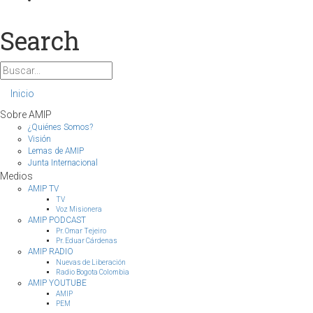
Search
Inicio
Sobre AMIP
¿Quiénes Somos?
Visión
Lemas de AMIP
Junta Internacional
Medios
AMIP TV
TV
Voz Misionera
AMIP PODCAST
Pr. Omar Tejeiro
Pr. Eduar Cárdenas
AMIP RADIO
Nuevas de Liberación
Radio Bogota Colombia
AMIP YOUTUBE
AMIP
PEM