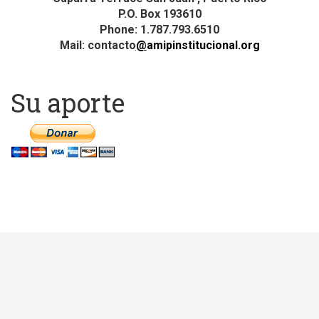
P.O. Box 193610
Phone: 1.787.793.6510
Mail: c
ontacto
@
amipinstitucional.org
Su aporte