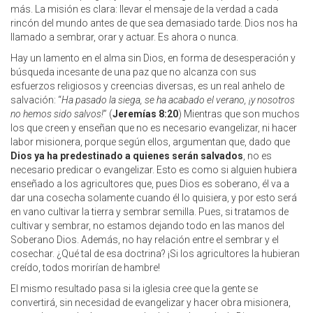
más. La misión es clara: llevar el mensaje de la verdad a cada
rincón del mundo antes de que sea demasiado tarde. Dios nos ha
llamado a sembrar, orar y actuar. Es ahora o nunca.
Hay un lamento en el alma sin Dios, en forma de desesperación y
búsqueda incesante de una paz que no alcanza con sus
esfuerzos religiosos y creencias diversas, es un real anhelo de
salvación: “
Ha pasado la siega, se ha acabado el verano, ¡y nosotros
no hemos sido salvos!
” (
Jeremías 8:20
) Mientras que son muchos
los que creen y enseñan que no es necesario evangelizar, ni hacer
labor misionera, porque según ellos, argumentan que, dado que
Dios ya ha predestinado a quienes serán salvados
, no es
necesario predicar o evangelizar. Esto es como si alguien hubiera
enseñado a los agricultores que, pues Dios es soberano, él va a
dar una cosecha solamente cuando él lo quisiera, y por esto será
en vano cultivar la tierra y sembrar semilla. Pues, si tratamos de
cultivar y sembrar, no estamos dejando todo en las manos del
Soberano Dios. Además, no hay relación entre el sembrar y el
cosechar. ¿Qué tal de esa doctrina? ¡Si los agricultores la hubieran
creído, todos morirían de hambre!
El mismo resultado pasa si la iglesia cree que la gente se
convertirá, sin necesidad de evangelizar y hacer obra misionera,