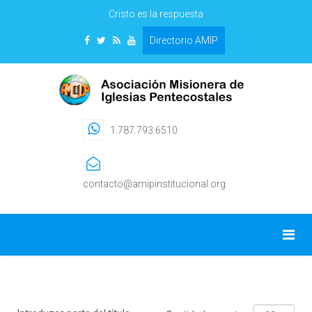
Cristo es la respuesta
Directorio AMIP
1.787.793.6510
contacto@amipinstitucional.org