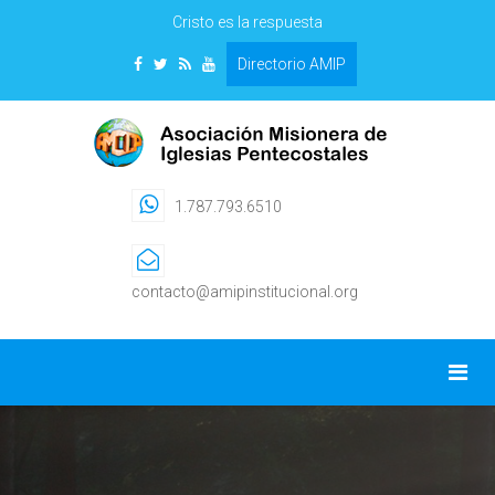
Cristo es la respuesta
Directorio AMIP
1.787.793.6510
contacto@amipinstitucional.org