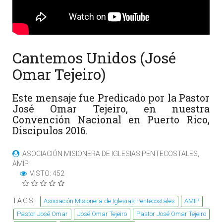
Cantemos Unidos (José
Omar Tejeiro)
Este mensaje fue Predicado por la Pastor
José Omar Tejeiro, en nuestra
Convención Nacional en Puerto Rico,
Discipulos 2016.
ASOCIACIÓN MISIONERA DE IGLESIAS PENTECOSTALES,
AMIP
VISTO: 452
TAGS:
Asociación Misionera de Iglesias Pentecostales
AMIP
Pastor José Omar
José Omar Tejeiro
Pastor José Omar Tejeiro