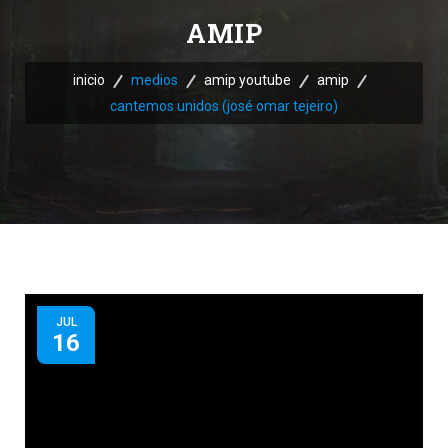
AMIP
inicio
medios
amip youtube
amip
cantemos unidos (josé omar tejeiro)
JUL
16