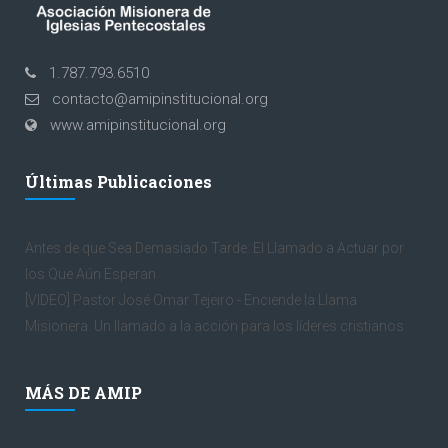
1.787.793.6510
contacto@amipinstitucional.org
www.amipinstitucional.org
Últimas Publicaciones
Antes de que Sea Demasiado Tarde: El Llamado a Actuar por
los Que Aún Esperan
[VIDEO] Pastor José Omar Tejeiro - Enciende la Llama
Misionera. Un llamado a la acción para los líderes cristianos
MÁS DE AMIP