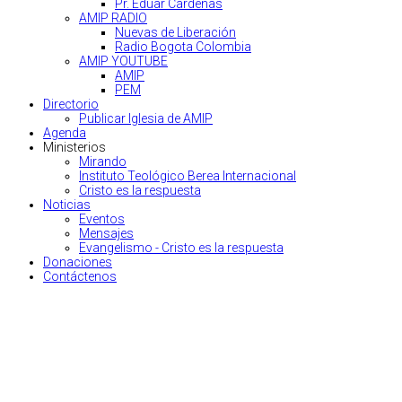
Pr. Eduar Cárdenas
AMIP RADIO
Nuevas de Liberación
Radio Bogota Colombia
AMIP YOUTUBE
AMIP
PEM
Directorio
Publicar Iglesia de AMIP
Agenda
Ministerios
Mirando
Instituto Teológico Berea Internacional
Cristo es la respuesta
Noticias
Eventos
Mensajes
Evangelismo - Cristo es la respuesta
Donaciones
Contáctenos