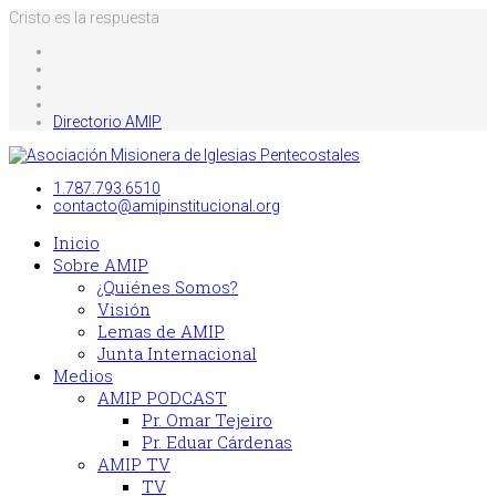
Cristo es la respuesta
Directorio AMIP
1.787.793.6510
contacto@amipinstitucional.org
Inicio
Sobre AMIP
¿Quiénes Somos?
Visión
Lemas de AMIP
Junta Internacional
Medios
AMIP PODCAST
Pr. Omar Tejeiro
Pr. Eduar Cárdenas
AMIP TV
TV