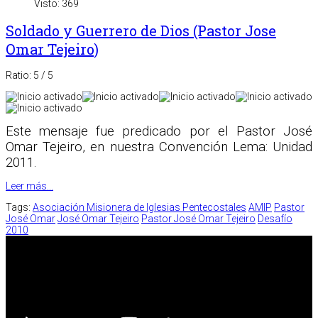
Visto: 369
Soldado y Guerrero de Dios (Pastor Jose
Omar Tejeiro)
Ratio:
5
/
5
Este mensaje fue predicado por el Pastor José
Omar Tejeiro, en nuestra Convención Lema: Unidad
2011.
Leer más...
Tags:
Asociación Misionera de Iglesias Pentecostales
AMIP
Pastor
José Omar
José Omar Tejeiro
Pastor José Omar Tejeiro
Desafío
2010