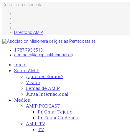
Cristo es la respuesta
Directorio AMIP
1.787.793.6510
contacto@amipinstitucional.org
Inicio
Sobre AMIP
¿Quiénes Somos?
Visión
Lemas de AMIP
Junta Internacional
Medios
AMIP PODCAST
Pr. Omar Tejeiro
Pr. Eduar Cárdenas
AMIP TV
TV