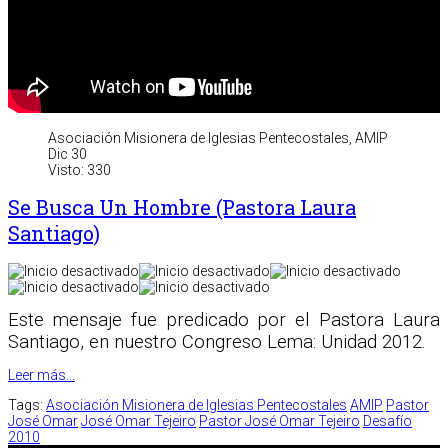
Asociación Misionera de Iglesias Pentecostales, AMIP
Dic 30
Visto: 330
Se Busca Un Hombre (Pastora Laura
Santiago)
Este mensaje fue predicado por el Pastora Laura
Santiago, en nuestro Congreso Lema: Unidad 2012.
Leer más...
Tags:
Asociación Misionera de Iglesias Pentecostales
AMIP
Pastor
José Omar
José Omar Tejeiro
Pastor José Omar Tejeiro
Desafío
2010