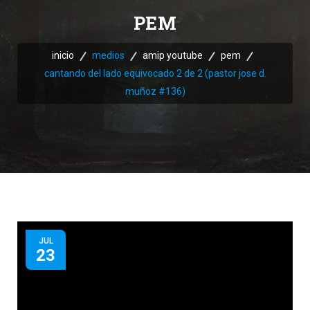
PEM
inicio
medios
amip youtube
pem
cantando del lado equivocado 2 de 2 (pastor jose d.
muñoz #136)
JUL
23