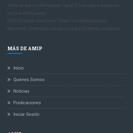
Antes de que Sea Demasiado Tarde: El Llamado a Actuar por
los Que Aún Esperan
[VIDEO] Pastor José Omar Tejeiro - Enciende la Llama
Misionera. Un llamado a la acción para los líderes cristianos
MÁS DE AMIP
Inicio
Quienes Somos
Noticias
Predicaciones
Iniciar Sesión