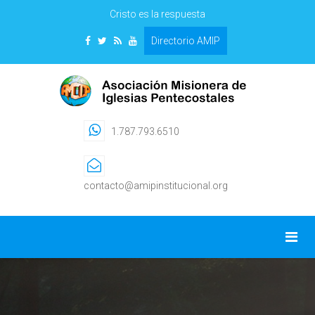
Cristo es la respuesta
Directorio AMIP
1.787.793.6510
contacto@amipinstitucional.org