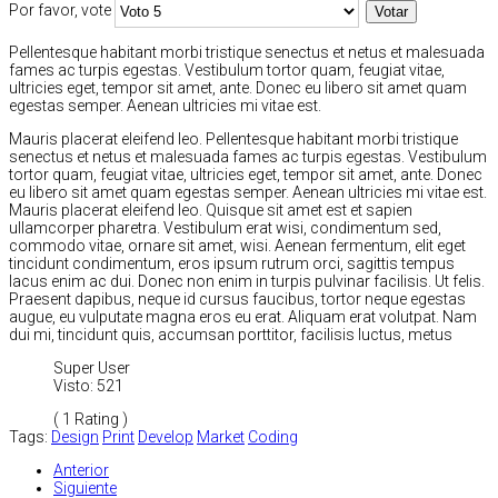
Por favor, vote
Pellentesque habitant morbi tristique senectus et netus et malesuada
fames ac turpis egestas. Vestibulum tortor quam, feugiat vitae,
ultricies eget, tempor sit amet, ante. Donec eu libero sit amet quam
egestas semper. Aenean ultricies mi vitae est.
Mauris placerat eleifend leo. Pellentesque habitant morbi tristique
senectus et netus et malesuada fames ac turpis egestas. Vestibulum
tortor quam, feugiat vitae, ultricies eget, tempor sit amet, ante. Donec
eu libero sit amet quam egestas semper. Aenean ultricies mi vitae est.
Mauris placerat eleifend leo. Quisque sit amet est et sapien
ullamcorper pharetra. Vestibulum erat wisi, condimentum sed,
commodo vitae, ornare sit amet, wisi. Aenean fermentum, elit eget
tincidunt condimentum, eros ipsum rutrum orci, sagittis tempus
lacus enim ac dui. Donec non enim in turpis pulvinar facilisis. Ut felis.
Praesent dapibus, neque id cursus faucibus, tortor neque egestas
augue, eu vulputate magna eros eu erat. Aliquam erat volutpat. Nam
dui mi, tincidunt quis, accumsan porttitor, facilisis luctus, metus
Super User
Visto: 521
( 1 Rating )
Tags:
Design
Print
Develop
Market
Coding
Anterior
Siguiente