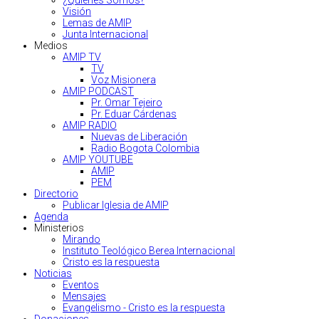
¿Quiénes Somos?
Visión
Lemas de AMIP
Junta Internacional
Medios
AMIP TV
TV
Voz Misionera
AMIP PODCAST
Pr. Omar Tejeiro
Pr. Eduar Cárdenas
AMIP RADIO
Nuevas de Liberación
Radio Bogota Colombia
AMIP YOUTUBE
AMIP
PEM
Directorio
Publicar Iglesia de AMIP
Agenda
Ministerios
Mirando
Instituto Teológico Berea Internacional
Cristo es la respuesta
Noticias
Eventos
Mensajes
Evangelismo - Cristo es la respuesta