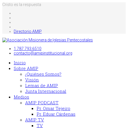
Cristo es la respuesta
Directorio AMIP
1.787.793.6510
contacto@amipinstitucional.org
Inicio
Sobre AMIP
¿Quiénes Somos?
Visión
Lemas de AMIP
Junta Internacional
Medios
AMIP PODCAST
Pr. Omar Tejeiro
Pr. Eduar Cárdenas
AMIP TV
TV