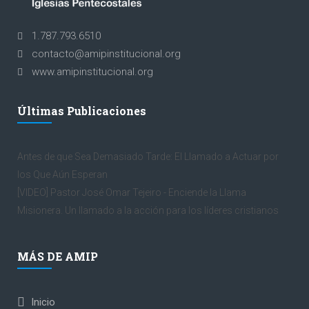
1.787.793.6510
contacto@amipinstitucional.org
www.amipinstitucional.org
Últimas Publicaciones
Antes de que Sea Demasiado Tarde: El Llamado a Actuar por
los Que Aún Esperan
[VIDEO] Pastor José Omar Tejeiro - Enciende la Llama
Misionera. Un llamado a la acción para los líderes cristianos
MÁS DE AMIP
Inicio