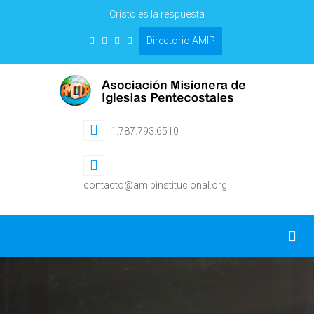
Cristo es la respuesta
Directorio AMIP
1.787.793.6510
contacto@amipinstitucional.org