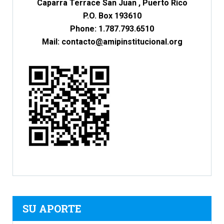
Caparra Terrace San Juan , Puerto Rico
P.O. Box 193610
Phone: 1.787.793.6510
Mail: c
ontacto
@
amipinstitucional.org
SU APORTE