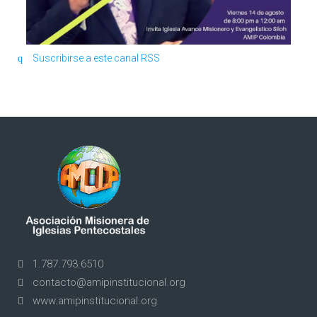
Suscribirse a este canal RSS
1.787.793.6510
contacto@amipinstitucional.org
www.amipinstitucional.org