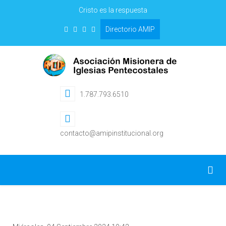
Cristo es la respuesta
Directorio AMIP
1.787.793.6510
contacto@amipinstitucional.org