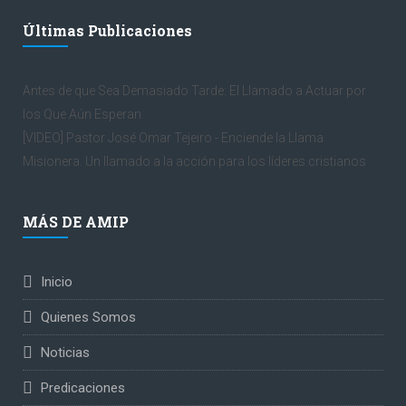
Últimas Publicaciones
Antes de que Sea Demasiado Tarde: El Llamado a Actuar por
los Que Aún Esperan
[VIDEO] Pastor José Omar Tejeiro - Enciende la Llama
Misionera. Un llamado a la acción para los líderes cristianos
MÁS DE AMIP
Inicio
Quienes Somos
Noticias
Predicaciones