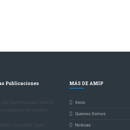
s Publicaciones
MÁS DE AMIP
Inicio
 que Sea Demasiado Tarde: El
 a Actuar por los Que Aún
Quienes Somos
Noticias
Pastor José Omar Tejeiro -