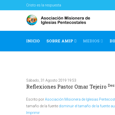
Cristo es la respuesta
INICIO
SOBRE AMIP
MEDIOS
DI
Sábado, 31 Agosto 2019 19:53
Des
Reflexiones Pastor Omar Tejeiro
Escrito por
Asociación Misionera de Iglesias Pentecos
tamaño de la fuente
disminuir el tamaño de la fuente
au
Imprimir