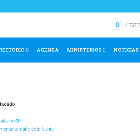
1.787.
RECTORIO
AGENDA
MINISTERIOS
NOTICIAS
tacado
tales, AMIP
mentar tamaño de la fuente