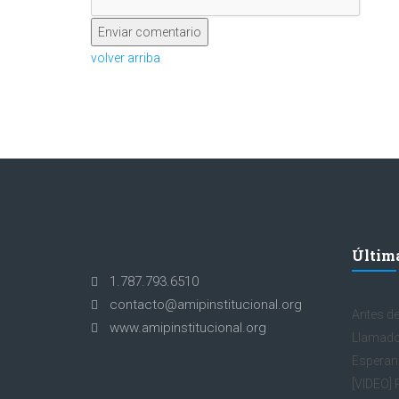
volver arriba
Última
1.787.793.6510
contacto@amipinstitucional.org
Antes de
www.amipinstitucional.org
Llamado
Esperan
[VIDEO] 